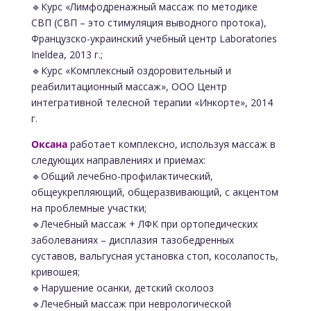
🔹Курс «Лимфодренажный массаж по методике
СВП (СВП – это стимуляция выводного протока),
Французско-украинский учебный центр Laboratories
Ineldea, 2013 г.;
🔹Курс «Комплексный оздоровительный и
реабилитационный массаж», ООО Центр
интегративной телесной терапии «Инкорте», 2014
г.
Оксана
работает комплексно, используя массаж в
следующих направлениях и приемах:
🔹Общий лечебно-профилактический,
общеукрепляющий, общеразвивающий, с акцентом
на проблемные участки;
🔹Лечебный массаж + ЛФК при ортопедических
заболеваниях – дисплазия тазобедренных
суставов, вальгусная установка стоп, косолапость,
кривошея;
🔹Нарушение осанки, детский сколооз
🔹Лечебный массаж при неврологической