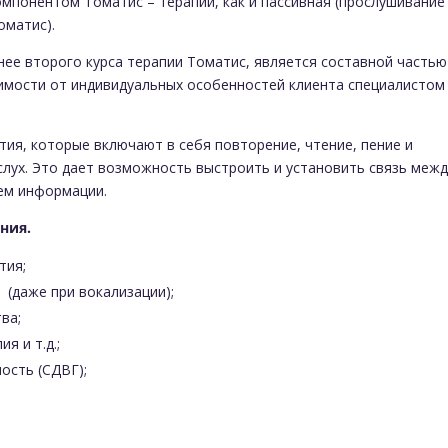
мпонентом Томатис – терапии, как и пассивная (прослушивание
матис).
нее второго курса терапии Томатис, является составной частью
симости от индивидуальных особенностей клиента специалистом
тия, которые включают в себя повторение, чтение, пение и
слух. Это дает возможность выстроить и установить связь межд
ем информации.
ния.
тия;
 (даже при вокализации);
ва;
я и т.д.;
ость (СДВГ);
;