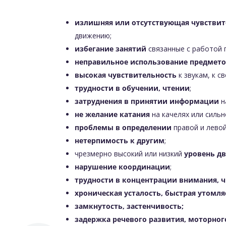
излишняя или отсутствующая чувствит
движению;
избегание занятий
связанные с работой 
неправильное использование предмет
высокая чувствительность
к звукам, к св
трудности в обучении, чтении
;
затруднения в принятии информации
н
не желание катания
на качелях или сильн
проблемы в определении
правой и левой
нетерпимость к другим
;
чрезмерно высокий или низкий
уровень д
нарушение координации
;
трудности в концентрации внимания, 
хроническая усталость, быстрая утомл
замкнутость, застенчивость;
задержка речевого развития, моторног