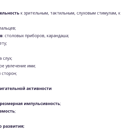
ельность
к зрительным, тактильным, слуховым стимулам, к
пальцев;
ов
: столовых приборов, карандаша;
ету;
а слух;
ое увлечение ими;
 сторон;
вигательной активности
чрезмерная импульсивность
;
яемость
;
о развития;