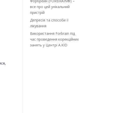
Форбрейн (FORBRAIN®) –
все про цей унікальний
пристрій
Депресія та способи її
лікування
Використання Forbrain під
час проведення корекційних
занять у Центрі A.KID
ися,
.