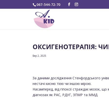
067-544-72-70
ОКСИГЕНОТЕРАПІЯ: ЧИ
Бер 2, 2025
За даними дослідження Стенфордського універ
нестачі кисню тією чи іншою мірою.
Насамперед, від гіпоксії страждає мозок, щ
діагнозах як РАС, РДУГ, ЗПМР та ММД.