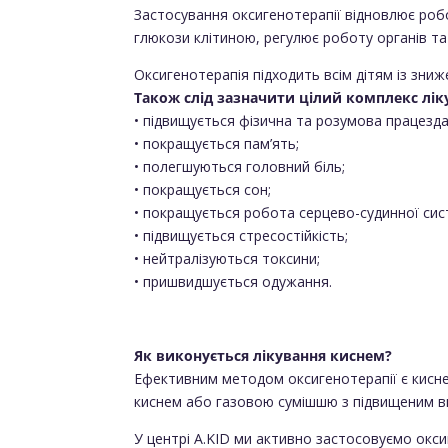
Застосування оксигенотерапії відновлює роб
глюкози клітиною, регулює роботу органів та
Оксигенотерапія підходить всім дітям із зни
Також слід зазначити цілий комплекс лік
• підвищується фізична та розумова працезда
• покращується пам’ять;
• полегшуються головний біль;
• покращується сон;
• покращується робота серцево-судинної сис
• підвищується стресостійкість;
• нейтралізуються токсини;
• пришвидшується одужання.
Як виконується лікування киснем?
Ефективним методом оксигенотерапії є киснев
киснем або газовою сумішшю з підвищеним в
У центрі A.KID ми активно застосовуємо окс