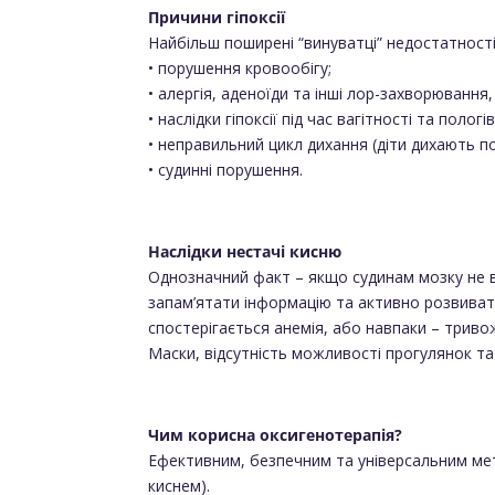
Причини гіпоксії
Найбільш поширені “винуватці” недостатності
• порушення кровообігу;
• алергія, аденоїди та інші лор-захворюванн
• наслідки гіпоксії під час вагітності та пологів
• неправильний цикл дихання (діти дихають п
• судинні порушення.
Наслідки нестачі кисню
Однозначний факт – якщо судинам мозку не в
запам’ятати інформацію та активно розвиват
спостерігається анемія, або навпаки – триво
Маски, відсутність можливості прогулянок та
Чим корисна оксигенотерапія?
Ефективним, безпечним та універсальним мет
киснем).