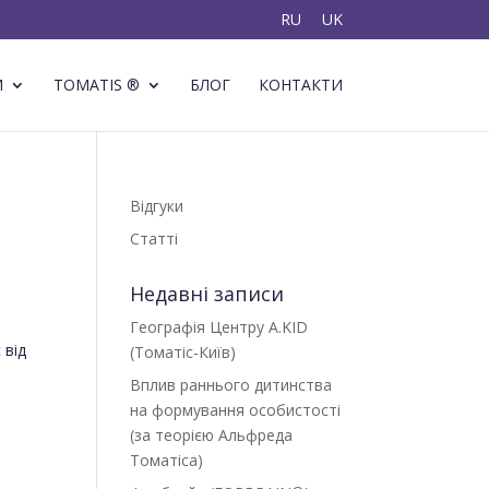
RU
UK
И
TOMATIS ®
БЛОГ
КОНТАКТИ
Відгуки
Статті
Недавні записи
Географія Центру A.KID
 від
(Томатіс-Київ)
Вплив раннього дитинства
на формування особистості
(за теорією Альфреда
Томатіса)