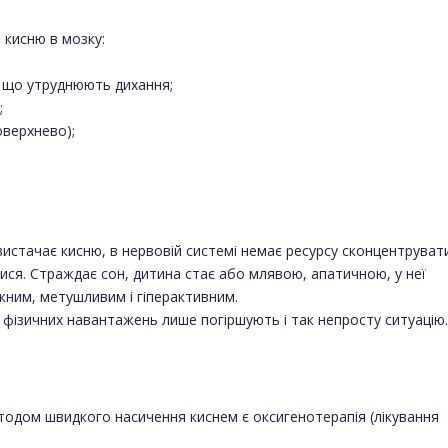
 кисню в мозку:
я, що утруднюють дихання;
;
оверхнево);
истачає кисню, в нервовій системі немає ресурсу сконцентруват
ися. Страждає сон, дитина стає або млявою, апатичною, у неї
жним, метушливим і гіперактивним.
 фізичних навантажень лише погіршують і так непросту ситуацію
одом швидкого насичення киснем є оксигенотерапія (лікування