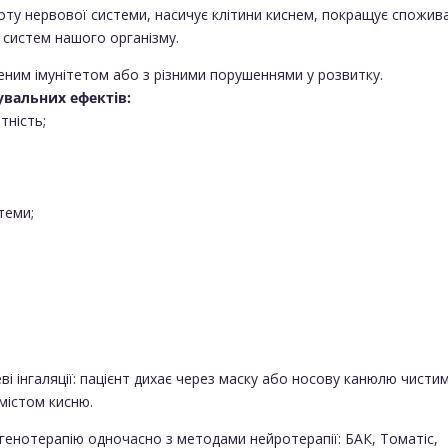
оту нервової системи, насичує клітини киснем, покращує спожив
 систем нашого організму.
женим імунітетом або з різними порушеннями у розвитку.
увальних ефектів:
тність;
теми;
і інгаляції: пацієнт дихає через маску або носову канюлю чисти
містом кисню.
игенотерапію одночасно з методами нейротерапії: БАК, Томатіс,