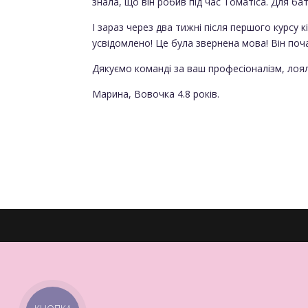
знала, що він робив під час Томатіса. Для ба
І зараз через два тижні після першого курсу к
усвідомлено! Це була звернена мова! Він поча
Дякуємо команді за ваш професіоналізм, лоя
Марина, Вовочка 4.8 років.