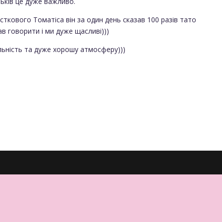
тьків це дуже важливо.
істкового Томатіса він за один день сказав 100 разів тато
в говорити і ми дуже щасливі)))
льність та дуже хорошу атмосферу)))