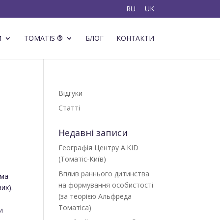
RU
UK
И
TOMATIS ®
БЛОГ
КОНТАКТИ
Відгуки
Статті
Недавні записи
Географія Центру A.KID
(Томатіс-Київ)
Вплив раннього дитинства
іма
на формування особистості
их).
(за теорією Альфреда
Томатіса)
и