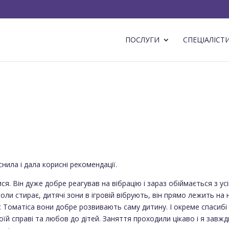
ПОСЛУГИ
СПЕЦІАЛІСТ
нила і дала корисні рекомендації.
я. Він дуже добре реагував на вібрацію і зараз обіймається з ус
ли стирає, дитячі зони в ігровій вібрують, він прямо лежить на н
с Томатіса вони добре розвивають саму дитину. І окреме спасибі
воїй справі та любов до дітей. Заняття проходили цікаво і я завжд