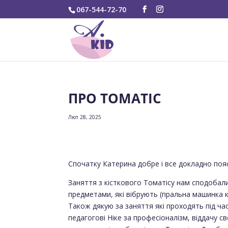
067-544-72-70
ПРО ТОМАТІС
Лют 28, 2025
Спочатку Катерина добре і все докладно пояс
Заняття з кісткового Томатісу нам сподобалис
предметами, які вібрують (пральна машинка ко
Також дякую за заняття які проходять під ча
педагогові Ніке за професіоналізм, віддачу с